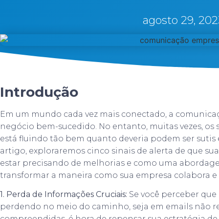
agosto 29, 202
Introdução
Em um mundo cada vez mais conectado, a comunicaçã
negócio bem-sucedido. No entanto, muitas vezes, os
está fluindo tão bem quanto deveria podem ser sutis
artigo, exploraremos cinco sinais de alerta de que 
estar precisando de melhorias e como uma abordag
transformar a maneira como sua empresa colabora e 
1. Perda de Informações Cruciais:
Se você perceber que
perdendo no meio do caminho, seja em emails não 
compreendidas, é hora de repensar sua estratégia 