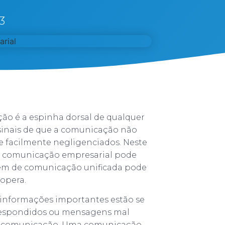
3
o é a espinha dorsal de qualquer
 sinais de que a comunicação não
 e facilmente negligenciados. Neste
sua comunicação empresarial pode
em de comunicação unificada pode
opera.
 informações importantes estão se
respondidos ou mensagens mal
de comunicação. Uma comunicação