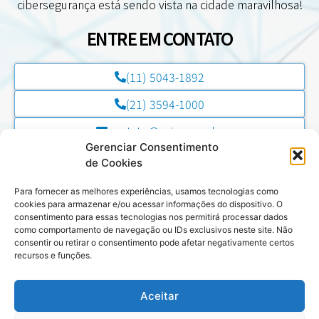
cibersegurança está sendo vista na cidade maravilhosa!
ENTRE EM CONTATO
(11) 5043-1892
(21) 3594-1000
contato@esim.com.br
Gerenciar Consentimento
de Cookies
NOSSAS REDES SOCIAIS
Para fornecer as melhores experiências, usamos tecnologias como
cookies para armazenar e/ou acessar informações do dispositivo. O
LINKEDIN
consentimento para essas tecnologias nos permitirá processar dados
como comportamento de navegação ou IDs exclusivos neste site. Não
WHATSAPP
consentir ou retirar o consentimento pode afetar negativamente certos
recursos e funções.
YOUTUBE
Aceitar
Avenida Presidente Vargas, 3131 – 6º Andar – Centro, Rio de